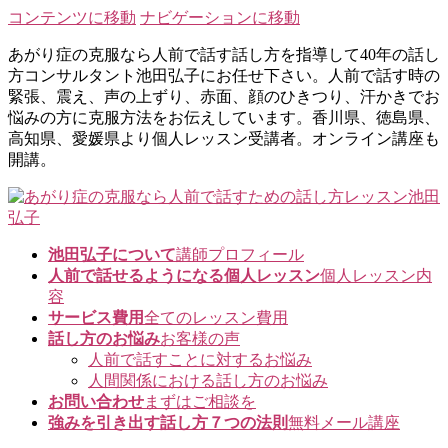
コンテンツに移動
ナビゲーションに移動
あがり症の克服なら人前で話す話し方を指導して40年の話し
方コンサルタント池田弘子にお任せ下さい。人前で話す時の
緊張、震え、声の上ずり、赤面、顔のひきつり、汗かきでお
悩みの方に克服方法をお伝えしています。香川県、徳島県、
高知県、愛媛県より個人レッスン受講者。オンライン講座も
開講。
池田弘子について
講師プロフィール
人前で話せるようになる個人レッスン
個人レッスン内
容
サービス費用
全てのレッスン費用
話し方のお悩み
お客様の声
人前で話すことに対するお悩み
人間関係における話し方のお悩み
お問い合わせ
まずはご相談を
強みを引き出す話し方７つの法則
無料メール講座