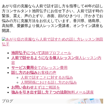
コ
ナ
あがり症の克服なら人前で話す話し方を指導して40年の話し
ン
ビ
方コンサルタント池田弘子にお任せ下さい。人前で話す時の
テ
ゲ
緊張、震え、声の上ずり、赤面、顔のひきつり、汗かきでお
ン
ー
悩みの方に克服方法をお伝えしています。香川県、徳島県、
ツ
シ
高知県、愛媛県より個人レッスン受講者。オンライン講座も
に
ョ
開講。
移
ン
動
に
移
動
池田弘子について
講師プロフィール
人前で話せるようになる個人レッスン
個人レッスン内
容
サービス費用
全てのレッスン費用
話し方のお悩み
お客様の声
人前で話すことに対するお悩み
人間関係における話し方のお悩み
お問い合わせ
まずはご相談を
強みを引き出す話し方７つの法則
無料メール講座
ブログ