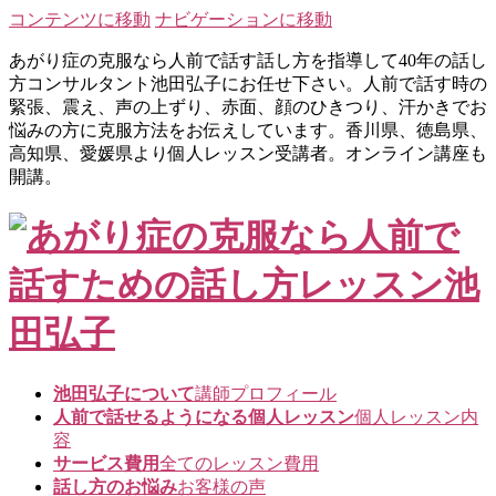
コンテンツに移動
ナビゲーションに移動
あがり症の克服なら人前で話す話し方を指導して40年の話し
方コンサルタント池田弘子にお任せ下さい。人前で話す時の
緊張、震え、声の上ずり、赤面、顔のひきつり、汗かきでお
悩みの方に克服方法をお伝えしています。香川県、徳島県、
高知県、愛媛県より個人レッスン受講者。オンライン講座も
開講。
池田弘子について
講師プロフィール
人前で話せるようになる個人レッスン
個人レッスン内
容
サービス費用
全てのレッスン費用
話し方のお悩み
お客様の声