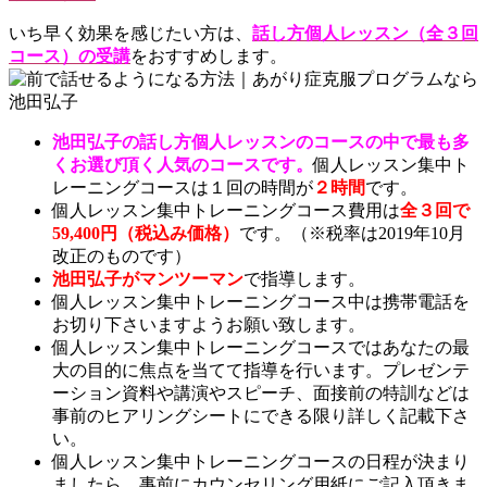
いち早く効果を感じたい方は、
話し方個人レッスン（全３回
コース）の受講
をおすすめします。
池田弘子の話し方個人レッスンのコースの中で最も多
くお選び頂く人気のコースです。
個人レッスン集中ト
レーニングコースは１回の時間が
２時間
です。
個人レッスン集中トレーニングコース費用は
全３回で
59,400円（
税込み価格）
です。（※税率は2019年10月
改正のものです）
池田弘子がマンツーマン
で指導します。
個人レッスン集中トレーニングコース中は携帯電話を
お切り下さいますようお願い致します。
個人レッスン集中トレーニングコースではあなたの最
大の目的に焦点を当てて指導を行います。プレゼンテ
ーション資料や講演やスピーチ、面接前の特訓などは
事前のヒアリングシートにできる限り詳しく記載下さ
い。
個人レッスン集中トレーニングコースの日程が決まり
ましたら、事前にカウンセリング用紙にご記入頂きま