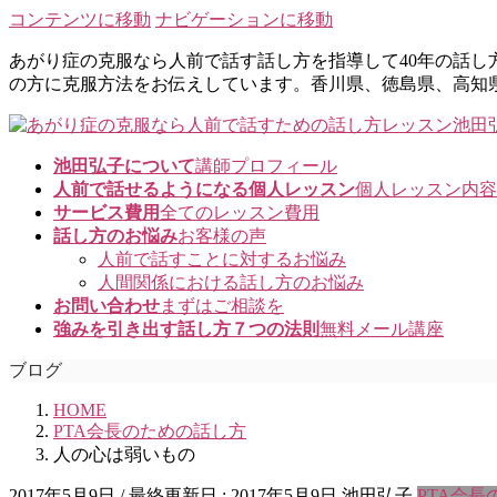
コンテンツに移動
ナビゲーションに移動
あがり症の克服なら人前で話す話し方を指導して40年の話
の方に克服方法をお伝えしています。香川県、徳島県、高知
池田弘子について
講師プロフィール
人前で話せるようになる個人レッスン
個人レッスン内容
サービス費用
全てのレッスン費用
話し方のお悩み
お客様の声
人前で話すことに対するお悩み
人間関係における話し方のお悩み
お問い合わせ
まずはご相談を
強みを引き出す話し方７つの法則
無料メール講座
ブログ
HOME
PTA会長のための話し方
人の心は弱いもの
2017年5月9日
/ 最終更新日 :
2017年5月9日
池田弘子
PTA会