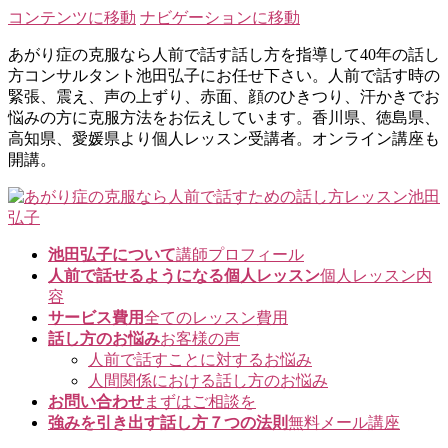
コンテンツに移動
ナビゲーションに移動
あがり症の克服なら人前で話す話し方を指導して40年の話し
方コンサルタント池田弘子にお任せ下さい。人前で話す時の
緊張、震え、声の上ずり、赤面、顔のひきつり、汗かきでお
悩みの方に克服方法をお伝えしています。香川県、徳島県、
高知県、愛媛県より個人レッスン受講者。オンライン講座も
開講。
池田弘子について
講師プロフィール
人前で話せるようになる個人レッスン
個人レッスン内
容
サービス費用
全てのレッスン費用
話し方のお悩み
お客様の声
人前で話すことに対するお悩み
人間関係における話し方のお悩み
お問い合わせ
まずはご相談を
強みを引き出す話し方７つの法則
無料メール講座