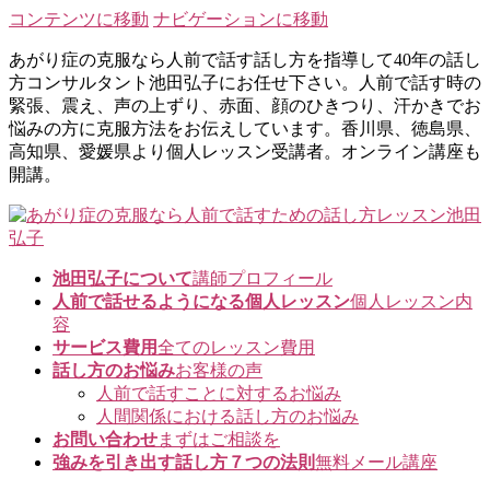
コンテンツに移動
ナビゲーションに移動
あがり症の克服なら人前で話す話し方を指導して40年の話し
方コンサルタント池田弘子にお任せ下さい。人前で話す時の
緊張、震え、声の上ずり、赤面、顔のひきつり、汗かきでお
悩みの方に克服方法をお伝えしています。香川県、徳島県、
高知県、愛媛県より個人レッスン受講者。オンライン講座も
開講。
池田弘子について
講師プロフィール
人前で話せるようになる個人レッスン
個人レッスン内
容
サービス費用
全てのレッスン費用
話し方のお悩み
お客様の声
人前で話すことに対するお悩み
人間関係における話し方のお悩み
お問い合わせ
まずはご相談を
強みを引き出す話し方７つの法則
無料メール講座