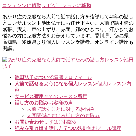
コンテンツに移動
ナビゲーションに移動
あがり症の克服なら人前で話す話し方を指導して40年の話し
方コンサルタント池田弘子にお任せ下さい。人前で話す時の
緊張、震え、声の上ずり、赤面、顔のひきつり、汗かきでお
悩みの方に克服方法をお伝えしています。香川県、徳島県、
高知県、愛媛県より個人レッスン受講者。オンライン講座も
開講。
池田弘子について
講師プロフィール
人前で話せるようになる個人レッスン
個人レッスン内
容
サービス費用
全てのレッスン費用
話し方のお悩み
お客様の声
人前で話すことに対するお悩み
人間関係における話し方のお悩み
お問い合わせ
まずはご相談を
強みを引き出す話し方７つの法則
無料メール講座