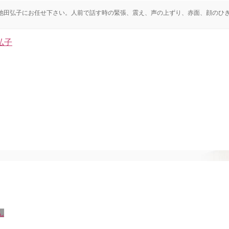
ト池田弘子にお任せ下さい。人前で話す時の緊張、震え、声の上ずり、赤面、顔のひ
ん