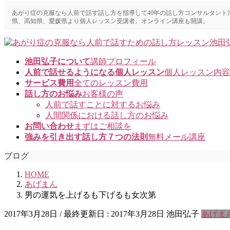
コ
ナ
あがり症の克服なら人前で話す話し方を指導して40年の話し方コンサルタン
ン
ビ
県、高知県、愛媛県より個人レッスン受講者。オンライン講座も開講。
テ
ゲ
ン
ー
ツ
シ
に
ョ
池田弘子について
講師プロフィール
移
ン
人前で話せるようになる個人レッスン
個人レッスン内容
動
に
サービス費用
全てのレッスン費用
移
話し方のお悩み
お客様の声
動
人前で話すことに対するお悩み
人間関係における話し方のお悩み
お問い合わせ
まずはご相談を
強みを引き出す話し方７つの法則
無料メール講座
ブログ
HOME
あげまん
男の運気を上げるも下げるも女次第
2017年3月28日
/ 最終更新日 :
2017年3月28日
池田弘子
あげま