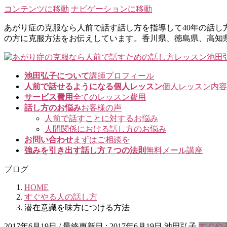
コンテンツに移動
ナビゲーションに移動
あがり症の克服なら人前で話す話し方を指導して40年の話
の方に克服方法をお伝えしています。香川県、徳島県、高知
池田弘子について
講師プロフィール
人前で話せるようになる個人レッスン
個人レッスン内容
サービス費用
全てのレッスン費用
話し方のお悩み
お客様の声
人前で話すことに対するお悩み
人間関係における話し方のお悩み
お問い合わせ
まずはご相談を
強みを引き出す話し方７つの法則
無料メール講座
ブログ
HOME
すぐやる人の話し方
潜在意識を味方につける方法
2017年6月19日
/ 最終更新日 :
2017年6月19日
池田弘子
すぐや