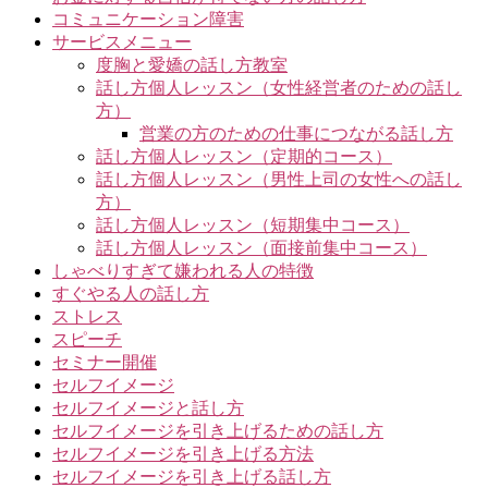
コミュニケーション障害
サービスメニュー
度胸と愛嬌の話し方教室
話し方個人レッスン（女性経営者のための話し
方）
営業の方のための仕事につながる話し方
話し方個人レッスン（定期的コース）
話し方個人レッスン（男性上司の女性への話し
方）
話し方個人レッスン（短期集中コース）
話し方個人レッスン（面接前集中コース）
しゃべりすぎて嫌われる人の特徴
すぐやる人の話し方
ストレス
スピーチ
セミナー開催
セルフイメージ
セルフイメージと話し方
セルフイメージを引き上げるための話し方
セルフイメージを引き上げる方法
セルフイメージを引き上げる話し方