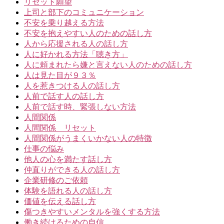
リセット願望
上司と部下のコミュニケーション
不安を乗り越える方法
不安を抱えやすい人のための話し方
人から応援される人の話し方
人に好かれる方法「聴き方」
人に頼まれたら嫌と言えない人のための話し方
人は見た目が９３％
人を惹きつける人の話し方
人前で話す人の話し方
人前で話す時、緊張しない方法
人間関係
人間関係 リセット
人間関係がうまくいかない人の特徴
仕事の悩み
他人の心を満たす話し方
仲直りができる人の話し方
企業研修のご依頼
体験を語れる人の話し方
価値を伝える話し方
傷つきやすいメンタルを強くする方法
働き続けるための自信