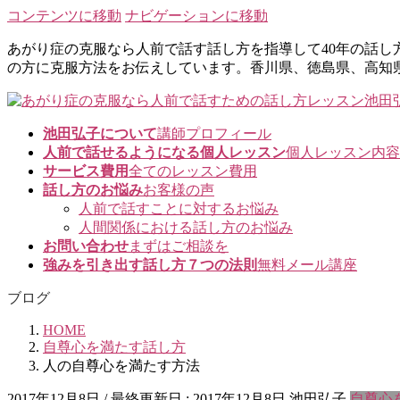
コンテンツに移動
ナビゲーションに移動
あがり症の克服なら人前で話す話し方を指導して40年の話
の方に克服方法をお伝えしています。香川県、徳島県、高知
池田弘子について
講師プロフィール
人前で話せるようになる個人レッスン
個人レッスン内容
サービス費用
全てのレッスン費用
話し方のお悩み
お客様の声
人前で話すことに対するお悩み
人間関係における話し方のお悩み
お問い合わせ
まずはご相談を
強みを引き出す話し方７つの法則
無料メール講座
ブログ
HOME
自尊心を満たす話し方
人の自尊心を満たす方法
2017年12月8日
/ 最終更新日 :
2017年12月8日
池田弘子
自尊心