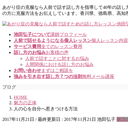
コ
ナ
あがり症の克服なら人前で話す話し方を指導して40年の話
ン
ビ
の方に克服方法をお伝えしています。香川県、徳島県、高知
テ
ゲ
ン
ー
ツ
シ
池田弘子について
講師プロフィール
に
ョ
人前で話せるようになる個人レッスン
個人レッスン内容
移
ン
サービス費用
全てのレッスン費用
動
に
話し方のお悩み
お客様の声
移
人前で話すことに対するお悩み
動
人間関係における話し方のお悩み
お問い合わせ
まずはご相談を
強みを引き出す話し方７つの法則
無料メール講座
ブログ
HOME
魅力の正体
人の心を自分へ惹きつける方法
2017年11月21日
/ 最終更新日 :
2017年11月21日
池田弘子
魅力