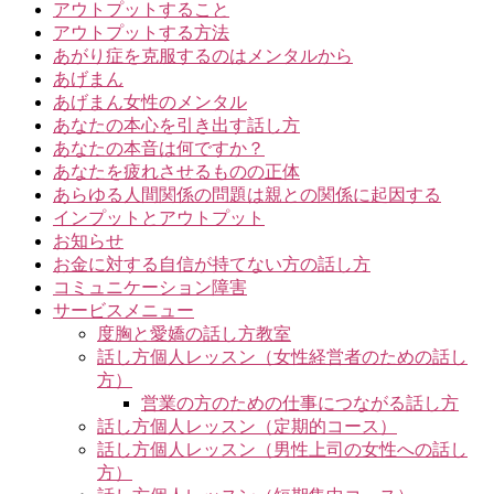
アウトプットすること
アウトプットする方法
あがり症を克服するのはメンタルから
あげまん
あげまん女性のメンタル
あなたの本心を引き出す話し方
あなたの本音は何ですか？
あなたを疲れさせるものの正体
あらゆる人間関係の問題は親との関係に起因する
インプットとアウトプット
お知らせ
お金に対する自信が持てない方の話し方
コミュニケーション障害
サービスメニュー
度胸と愛嬌の話し方教室
話し方個人レッスン（女性経営者のための話し
方）
営業の方のための仕事につながる話し方
話し方個人レッスン（定期的コース）
話し方個人レッスン（男性上司の女性への話し
方）