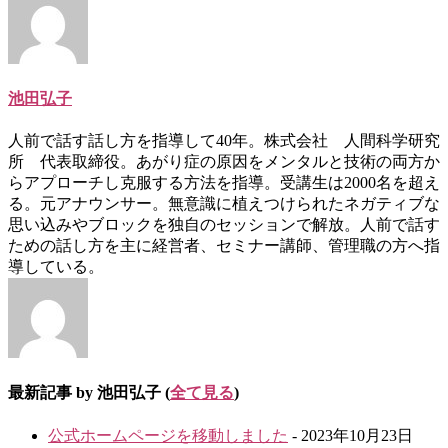
change
content
below.
池田弘子
人前で話す話し方を指導して40年。株式会社 人間科学研究
所 代表取締役。あがり症の原因をメンタルと技術の両方か
らアプローチし克服する方法を指導。受講生は2000名を超え
る。元アナウンサー。無意識に植えつけられたネガティブな
思い込みやブロックを独自のセッションで解放。人前で話す
ための話し方を主に経営者、セミナー講師、管理職の方へ指
導している。
最新記事 by 池田弘子
(
全て見る
)
公式ホームページを移動しました
- 2023年10月23日