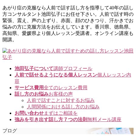
コ
ナ
あがり症の克服なら人前で話す話し方を指導して40年の話し
ン
ビ
方コンサルタント池田弘子にお任せ下さい。人前で話す時の
テ
ゲ
緊張、震え、声の上ずり、赤面、顔のひきつり、汗かきでお
ン
ー
悩みの方に克服方法をお伝えしています。香川県、徳島県、
ツ
シ
高知県、愛媛県より個人レッスン受講者。オンライン講座も
に
ョ
開講。
移
ン
動
に
移
動
池田弘子について
講師プロフィール
人前で話せるようになる個人レッスン
個人レッスン内
容
サービス費用
全てのレッスン費用
話し方のお悩み
お客様の声
人前で話すことに対するお悩み
人間関係における話し方のお悩み
お問い合わせ
まずはご相談を
強みを引き出す話し方７つの法則
無料メール講座
ブログ