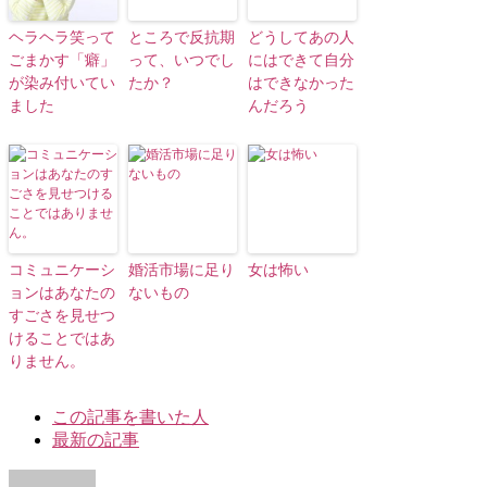
ヘラヘラ笑って
ところで反抗期
どうしてあの人
ごまかす「癖」
って、いつでし
にはできて自分
が染み付いてい
たか？
はできなかった
ました
んだろう
コミュニケーシ
婚活市場に足り
女は怖い
ョンはあなたの
ないもの
すごさを見せつ
けることではあ
りません。
The
この記事を書いた人
following
最新の記事
two
tabs