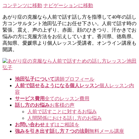
コンテンツに移動
ナビゲーションに移動
あがり症の克服なら人前で話す話し方を指導して40年の話し
方コンサルタント池田弘子にお任せ下さい。人前で話す時の
緊張、震え、声の上ずり、赤面、顔のひきつり、汗かきでお
悩みの方に克服方法をお伝えしています。香川県、徳島県、
高知県、愛媛県より個人レッスン受講者。オンライン講座も
開講。
池田弘子について
講師プロフィール
人前で話せるようになる個人レッスン
個人レッスン内
容
サービス費用
全てのレッスン費用
話し方のお悩み
お客様の声
人前で話すことに対するお悩み
人間関係における話し方のお悩み
お問い合わせ
まずはご相談を
強みを引き出す話し方７つの法則
無料メール講座