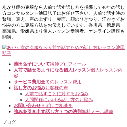
コ
ナ
あがり症の克服なら人前で話す話し方を指導して40年の話し
ン
ビ
方コンサルタント池田弘子にお任せ下さい。人前で話す時の
テ
ゲ
緊張、震え、声の上ずり、赤面、顔のひきつり、汗かきでお
ン
ー
悩みの方に克服方法をお伝えしています。香川県、徳島県、
ツ
シ
高知県、愛媛県より個人レッスン受講者。オンライン講座も
に
ョ
開講。
移
ン
動
に
移
動
池田弘子について
講師プロフィール
人前で話せるようになる個人レッスン
個人レッスン内
容
サービス費用
全てのレッスン費用
話し方のお悩み
お客様の声
人前で話すことに対するお悩み
人間関係における話し方のお悩み
お問い合わせ
まずはご相談を
強みを引き出す話し方７つの法則
無料メール講座
ブログ