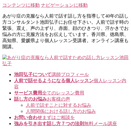
コンテンツに移動
ナビゲーションに移動
あがり症の克服なら人前で話す話し方を指導して40年の話し
方コンサルタント池田弘子にお任せ下さい。人前で話す時の
緊張、震え、声の上ずり、赤面、顔のひきつり、汗かきでお
悩みの方に克服方法をお伝えしています。香川県、徳島県、
高知県、愛媛県より個人レッスン受講者。オンライン講座も
開講。
池田弘子について
講師プロフィール
人前で話せるようになる個人レッスン
個人レッスン内
容
サービス費用
全てのレッスン費用
話し方のお悩み
お客様の声
人前で話すことに対するお悩み
人間関係における話し方のお悩み
お問い合わせ
まずはご相談を
強みを引き出す話し方７つの法則
無料メール講座