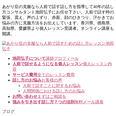
コ
ナ
あがり症の克服なら人前で話す話し方を指導して40年の話し
ン
ビ
方コンサルタント池田弘子にお任せ下さい。人前で話す時の
テ
ゲ
緊張、震え、声の上ずり、赤面、顔のひきつり、汗かきでお
ン
ー
悩みの方に克服方法をお伝えしています。香川県、徳島県、
ツ
シ
高知県、愛媛県より個人レッスン受講者。オンライン講座も
に
ョ
開講。
移
ン
動
に
移
動
池田弘子について
講師プロフィール
人前で話せるようになる個人レッスン
個人レッスン内
容
サービス費用
全てのレッスン費用
話し方のお悩み
お客様の声
人前で話すことに対するお悩み
人間関係における話し方のお悩み
お問い合わせ
まずはご相談を
強みを引き出す話し方７つの法則
無料メール講座
ブログ