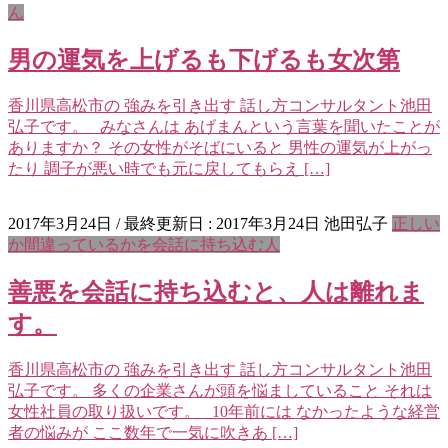
ん
男の運気を上げるも下げるも女次第
香川県高松市の 強みを引き出す 話し方コンサルタント池田
弘子です。 みなさんは あげまんという言葉を聞いたことが
ありますか？ その女性がそばにいると 男性の運気が上がっ
たり 調子が悪い時でも元に戻してもらえ […]
2017年3月24日
/ 最終更新日 :
2017年3月24日
池田弘子
正しい
か間違っているかを会話に持ち込む人
善悪を会話に持ち込むと、人は離れま
す。
香川県高松市の 強みを引き出す 話し方コンサルタント池田
弘子です。 多くの企業さんが頭を悩ましていること それは
女性社員の取り扱いです。 10年前には なかったような経営
者の悩みが ここ数年で一気に吹きあ […]