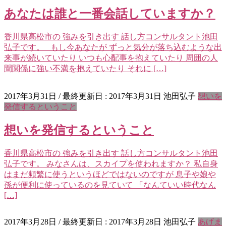
あなたは誰と一番会話していますか？
香川県高松市の 強みを引き出す 話し方コンサルタント池田
弘子です。 もし今あなたが ずっと気分が落ち込むような出
来事が続いていたり いつも心配事を抱えていたり 周囲の人
間関係に強い不満を抱えていたり それに […]
2017年3月31日
/ 最終更新日 :
2017年3月31日
池田弘子
想いを
発信するということ
想いを発信するということ
香川県高松市の 強みを引き出す 話し方コンサルタント池田
弘子です。 みなさんは、スカイプを使われますか？ 私自身
はまだ頻繁に使うというほどではないのですが 息子や娘や
孫が便利に使っているのを見ていて 「なんていい時代なん
[…]
2017年3月28日
/ 最終更新日 :
2017年3月28日
池田弘子
あげま