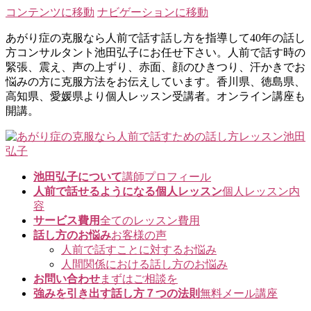
コンテンツに移動
ナビゲーションに移動
あがり症の克服なら人前で話す話し方を指導して40年の話し
方コンサルタント池田弘子にお任せ下さい。人前で話す時の
緊張、震え、声の上ずり、赤面、顔のひきつり、汗かきでお
悩みの方に克服方法をお伝えしています。香川県、徳島県、
高知県、愛媛県より個人レッスン受講者。オンライン講座も
開講。
池田弘子について
講師プロフィール
人前で話せるようになる個人レッスン
個人レッスン内
容
サービス費用
全てのレッスン費用
話し方のお悩み
お客様の声
人前で話すことに対するお悩み
人間関係における話し方のお悩み
お問い合わせ
まずはご相談を
強みを引き出す話し方７つの法則
無料メール講座