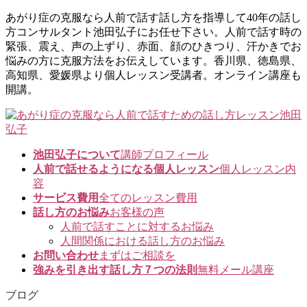
あがり症の克服なら人前で話す話し方を指導して40年の話し
方コンサルタント池田弘子にお任せ下さい。人前で話す時の
緊張、震え、声の上ずり、赤面、顔のひきつり、汗かきでお
悩みの方に克服方法をお伝えしています。香川県、徳島県、
高知県、愛媛県より個人レッスン受講者。オンライン講座も
開講。
池田弘子について
講師プロフィール
人前で話せるようになる個人レッスン
個人レッスン内
容
サービス費用
全てのレッスン費用
話し方のお悩み
お客様の声
人前で話すことに対するお悩み
人間関係における話し方のお悩み
お問い合わせ
まずはご相談を
強みを引き出す話し方７つの法則
無料メール講座
ブログ