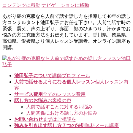
コンテンツに移動
ナビゲーションに移動
あがり症の克服なら人前で話す話し方を指導して40年の話し
方コンサルタント池田弘子にお任せ下さい。人前で話す時の
緊張、震え、声の上ずり、赤面、顔のひきつり、汗かきでお
悩みの方に克服方法をお伝えしています。香川県、徳島県、
高知県、愛媛県より個人レッスン受講者。オンライン講座も
開講。
池田弘子について
講師プロフィール
人前で話せるようになる個人レッスン
個人レッスン内
容
サービス費用
全てのレッスン費用
話し方のお悩み
お客様の声
人前で話すことに対するお悩み
人間関係における話し方のお悩み
お問い合わせ
まずはご相談を
強みを引き出す話し方７つの法則
無料メール講座