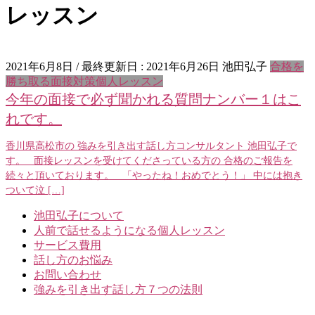
レッスン
2021年6月8日
/ 最終更新日 :
2021年6月26日
池田弘子
合格を
勝ち取る面接対策個人レッスン
今年の面接で必ず聞かれる質問ナンバー１はこ
れです。
香川県高松市の 強みを引き出す話し方コンサルタント 池田弘子で
す。 面接レッスンを受けてくださっている方の 合格のご報告を
続々と頂いております。 「やったね！おめでとう！」 中には抱き
ついて泣 […]
池田弘子について
人前で話せるようになる個人レッスン
サービス費用
話し方のお悩み
お問い合わせ
強みを引き出す話し方７つの法則