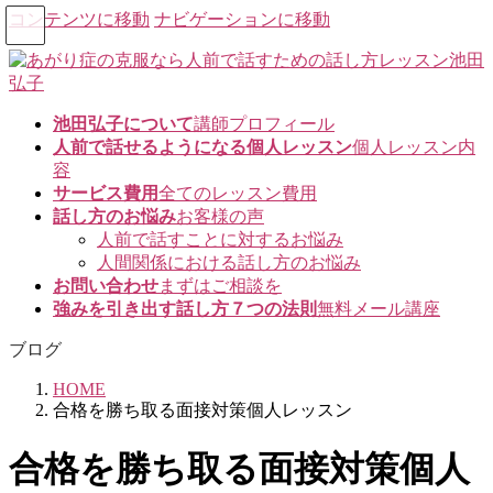
コンテンツに移動
ナビゲーションに移動
池田弘子について
講師プロフィール
人前で話せるようになる個人レッスン
個人レッスン内
容
サービス費用
全てのレッスン費用
話し方のお悩み
お客様の声
人前で話すことに対するお悩み
人間関係における話し方のお悩み
お問い合わせ
まずはご相談を
強みを引き出す話し方７つの法則
無料メール講座
ブログ
HOME
合格を勝ち取る面接対策個人レッスン
合格を勝ち取る面接対策個人