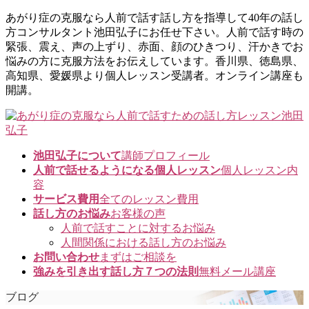
コ
ナ
あがり症の克服なら人前で話す話し方を指導して40年の話し
ン
ビ
方コンサルタント池田弘子にお任せ下さい。人前で話す時の
テ
ゲ
緊張、震え、声の上ずり、赤面、顔のひきつり、汗かきでお
ン
ー
悩みの方に克服方法をお伝えしています。香川県、徳島県、
ツ
シ
高知県、愛媛県より個人レッスン受講者。オンライン講座も
に
ョ
開講。
移
ン
動
に
移
動
池田弘子について
講師プロフィール
人前で話せるようになる個人レッスン
個人レッスン内
容
サービス費用
全てのレッスン費用
話し方のお悩み
お客様の声
人前で話すことに対するお悩み
人間関係における話し方のお悩み
お問い合わせ
まずはご相談を
強みを引き出す話し方７つの法則
無料メール講座
ブログ