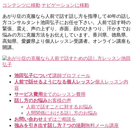
コンテンツに移動
ナビゲーションに移動
あがり症の克服なら人前で話す話し方を指導して40年の話し
方コンサルタント池田弘子にお任せ下さい。人前で話す時の
緊張、震え、声の上ずり、赤面、顔のひきつり、汗かきでお
悩みの方に克服方法をお伝えしています。香川県、徳島県、
高知県、愛媛県より個人レッスン受講者。オンライン講座も
開講。
池田弘子について
講師プロフィール
人前で話せるようになる個人レッスン
個人レッスン内
容
サービス費用
全てのレッスン費用
話し方のお悩み
お客様の声
人前で話すことに対するお悩み
人間関係における話し方のお悩み
お問い合わせ
まずはご相談を
強みを引き出す話し方７つの法則
無料メール講座