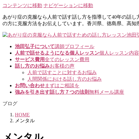
コンテンツに移動
ナビゲーションに移動
あがり症の克服なら人前で話す話し方を指導して40年の話
の方に克服方法をお伝えしています。香川県、徳島県、高知
池田弘子について
講師プロフィール
人前で話せるようになる個人レッスン
個人レッスン内容
サービス費用
全てのレッスン費用
話し方のお悩み
お客様の声
人前で話すことに対するお悩み
人間関係における話し方のお悩み
お問い合わせ
まずはご相談を
強みを引き出す話し方７つの法則
無料メール講座
ブログ
HOME
メンタル
メンタル