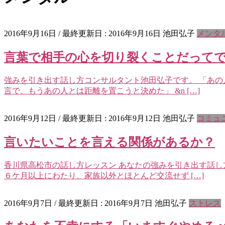
2016年9月16日
/ 最終更新日 :
2016年9月16日
池田弘子
メンタ
言葉で相手の心を切り裂くことだって
強みを引き出す話し方コンサルタント池田弘子です。 「あの
言で、もうあの人とは距離を置こうと決めた」 &n […]
2016年9月12日
/ 最終更新日 :
2016年9月12日
池田弘子
コミュ
言いたいことを言える関係があるか？
香川県高松市の話し方レッスン あなたの強みを引き出す話し方
６ケ月以上にわたり、家族以外とほとんど交流せず […]
2016年9月7日
/ 最終更新日 :
2016年9月7日
池田弘子
ストレス