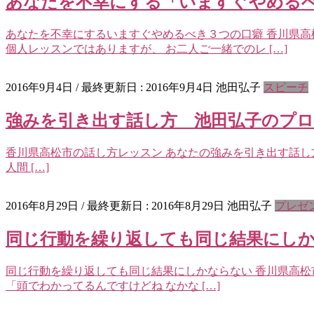
あなたを不幸にする「いますぐやめる
あなたを不幸にするいますぐやめるべき３つの口癖 香川県高
個人レッスンではありますが、 お二人ご一緒でのレ […]
2016年9月4日
/ 最終更新日 :
2016年9月4日
池田弘子
スピーチ
強みを引き出す話し方 池田弘子のプ
香川県高松市の話し方レッスン あなたの強みを引き出す話し
人間 […]
2016年8月29日
/ 最終更新日 :
2016年8月29日
池田弘子
プレゼ
同じ行動を繰り返しても同じ結果にし
同じ行動を繰り返しても同じ結果にしかならない 香川県高松
「頭でわかってるんですけどね なかな […]