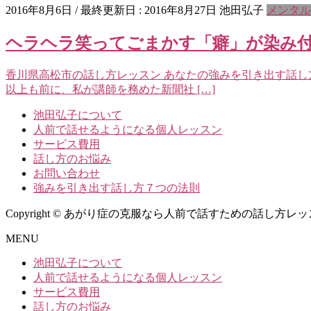
2016年8月6日
/ 最終更新日 :
2016年8月27日
池田弘子
メンタル
ヘラヘラ笑ってごまかす「癖」が染み
香川県高松市の話し方レッスン あなたの強みを引き出す話し
以上も前に、私が講師を務めた新聞社 […]
池田弘子について
人前で話せるようになる個人レッスン
サービス費用
話し方のお悩み
お問い合わせ
強みを引き出す話し方７つの法則
Copyright © あがり症の克服なら人前で話すための話し方レッスン池田弘子
MENU
池田弘子について
人前で話せるようになる個人レッスン
サービス費用
話し方のお悩み