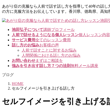
コ
ナ
あがり症の克服なら人前で話す話し方を指導して40年の話
ン
ビ
の方に克服方法をお伝えしています。香川県、徳島県、高知
テ
ゲ
ン
ー
ツ
シ
池田弘子について
講師プロフィール
に
ョ
人前で話せるようになる個人レッスン
個人レッスン内容
移
ン
サービス費用
全てのレッスン費用
動
に
話し方のお悩み
お客様の声
移
人前で話すことに対するお悩み
動
人間関係における話し方のお悩み
お問い合わせ
まずはご相談を
強みを引き出す話し方７つの法則
無料メール講座
ブログ
HOME
セルフイメージを引き上げる話し方
セルフイメージを引き上げる