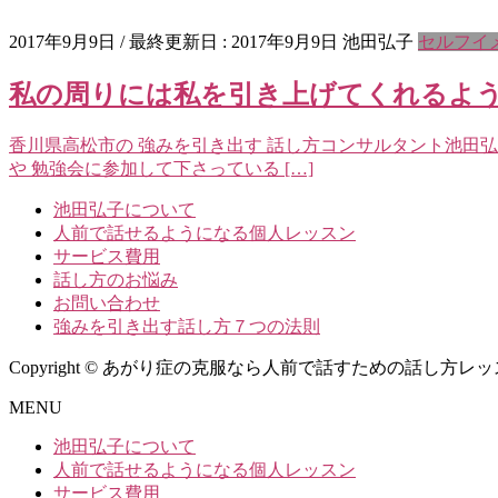
2017年9月9日
/ 最終更新日 :
2017年9月9日
池田弘子
セルフイ
私の周りには私を引き上げてくれるよ
香川県高松市の 強みを引き出す 話し方コンサルタント池田
や 勉強会に参加して下さっている […]
池田弘子について
人前で話せるようになる個人レッスン
サービス費用
話し方のお悩み
お問い合わせ
強みを引き出す話し方７つの法則
Copyright © あがり症の克服なら人前で話すための話し方レッスン池田弘子
MENU
池田弘子について
人前で話せるようになる個人レッスン
サービス費用