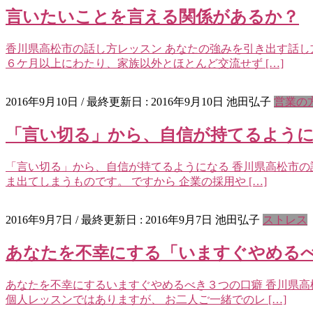
言いたいことを言える関係があるか？
香川県高松市の話し方レッスン あなたの強みを引き出す話し方
６ケ月以上にわたり、家族以外とほとんど交流せず […]
2016年9月10日
/ 最終更新日 :
2016年9月10日
池田弘子
営業の
「言い切る」から、自信が持てるよう
「言い切る」から、自信が持てるようになる 香川県高松市の
ま出てしまうものです。 ですから 企業の採用や […]
2016年9月7日
/ 最終更新日 :
2016年9月7日
池田弘子
ストレス
あなたを不幸にする「いますぐやめる
あなたを不幸にするいますぐやめるべき３つの口癖 香川県高
個人レッスンではありますが、 お二人ご一緒でのレ […]