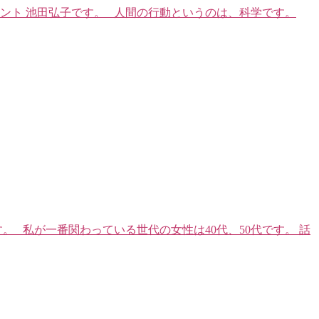
ント 池田弘子です。 人間の行動というのは、科学です。
 私が一番関わっている世代の女性は40代、50代です。 話