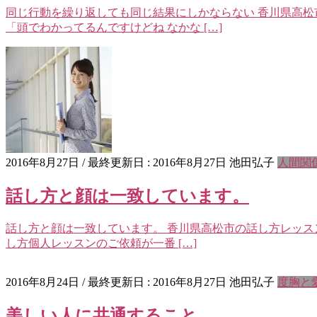
同じ行動を繰り返しても同じ結果にしかならない 香川県高松
「頭でわかってるんですけどね なかな […]
2016年8月27日
/ 最終更新日 :
2016年8月27日
池田弘子
人間関
話し方と顔は一致しています。
話し方と顔は一致しています。 香川県高松市の話し方レッスン
し方個人レッスンのご依頼が一番 […]
2016年8月24日
/ 最終更新日 :
2016年8月27日
池田弘子
度胸と
美しい人に共通すること