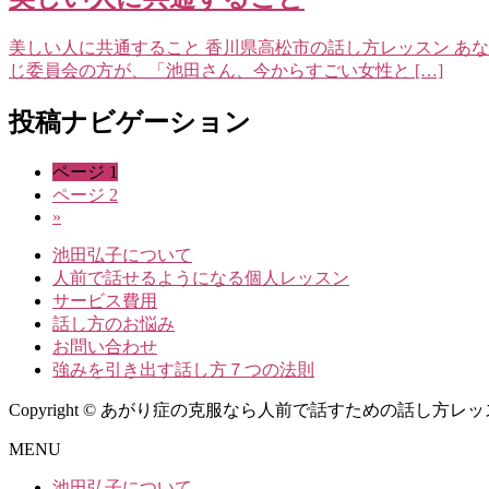
美しい人に共通すること 香川県高松市の話し方レッスン あな
じ委員会の方が、「池田さん、今からすごい女性と […]
投稿ナビゲーション
ページ
1
ページ
2
»
池田弘子について
人前で話せるようになる個人レッスン
サービス費用
話し方のお悩み
お問い合わせ
強みを引き出す話し方７つの法則
Copyright © あがり症の克服なら人前で話すための話し方レッスン池田弘子
MENU
池田弘子について