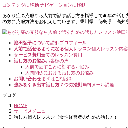
コンテンツに移動
ナビゲーションに移動
あがり症の克服なら人前で話す話し方を指導して40年の話
の方に克服方法をお伝えしています。香川県、徳島県、高知
池田弘子について
講師プロフィール
人前で話せるようになる個人レッスン
個人レッスン内容
サービス費用
全てのレッスン費用
話し方のお悩み
お客様の声
人前で話すことに対するお悩み
人間関係における話し方のお悩み
お問い合わせ
まずはご相談を
強みを引き出す話し方７つの法則
無料メール講座
ブログ
HOME
サービスメニュー
話し方個人レッスン（女性経営者のための話し方）