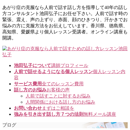
コ
ナ
あがり症の克服なら人前で話す話し方を指導して40年の話し
ン
ビ
方コンサルタント池田弘子にお任せ下さい。人前で話す時の
テ
ゲ
緊張、震え、声の上ずり、赤面、顔のひきつり、汗かきでお
ン
ー
悩みの方に克服方法をお伝えしています。香川県、徳島県、
ツ
シ
高知県、愛媛県より個人レッスン受講者。オンライン講座も
に
ョ
開講。
移
ン
動
に
移
動
池田弘子について
講師プロフィール
人前で話せるようになる個人レッスン
個人レッスン内
容
サービス費用
全てのレッスン費用
話し方のお悩み
お客様の声
人前で話すことに対するお悩み
人間関係における話し方のお悩み
お問い合わせ
まずはご相談を
強みを引き出す話し方７つの法則
無料メール講座
ブログ