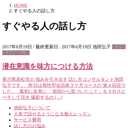
HOME
すぐやる人の話し方
すぐやる人の話し方
2017年6月19日
/ 最終更新日 :
2017年6月19日
池田弘子
すぐや
る人の話し方
潜在意識を味方につける方法
香川県高松市の 強みを引き出す 話し方コンサルタント池田
弘子です。 昨日は母性型会話術３ケ月コースの 第４回目で
した。 最初に全員に 「前回から気づいたこと」を３分スピ
ーチして頂き 撮影するの […]
池田弘子について
人前で話せるようになる個人レッスン
サービス費用
話し方のお悩み