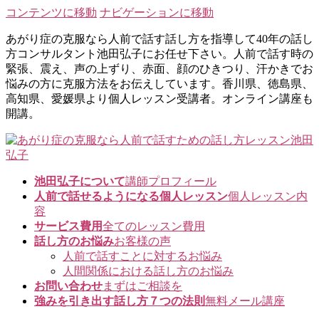
コンテンツに移動
ナビゲーションに移動
あがり症の克服なら人前で話す話し方を指導して40年の話し
方コンサルタント池田弘子にお任せ下さい。人前で話す時の
緊張、震え、声の上ずり、赤面、顔のひきつり、汗かきでお
悩みの方に克服方法をお伝えしています。香川県、徳島県、
高知県、愛媛県より個人レッスン受講者。オンライン講座も
開講。
池田弘子について
講師プロフィール
人前で話せるようになる個人レッスン
個人レッスン内
容
サービス費用
全てのレッスン費用
話し方のお悩み
お客様の声
人前で話すことに対するお悩み
人間関係における話し方のお悩み
お問い合わせ
まずはご相談を
強みを引き出す話し方７つの法則
無料メール講座