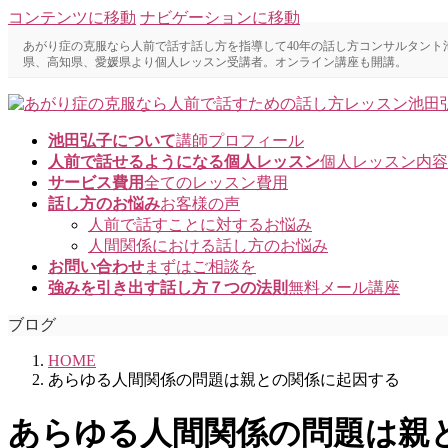
コンテンツに移動
ナビゲーションに移動
あがり症の克服なら人前で話す話し方を指導して40年の話し方コンサルタン
県、高知県、愛媛県より個人レッスン受講者。オンライン講座も開講。
池田弘子について
講師プロフィール
人前で話せるようになる個人レッスン
個人レッスン内容
サービス費用
全てのレッスン費用
話し方のお悩み
お客様の声
人前で話すことに対するお悩み
人間関係における話し方のお悩み
お問い合わせ
まずはご相談を
強みを引き出す話し方７つの法則
無料メール講座
ブログ
HOME
あらゆる人間関係の問題は親との関係に起因する
あらゆる人間関係の問題は親