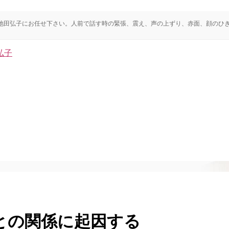
ト池田弘子にお任せ下さい。人前で話す時の緊張、震え、声の上ずり、赤面、顔のひ
との関係に起因する