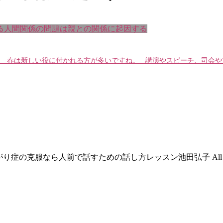
る人間関係の問題は親との関係に起因する
 春は新しい役に付かれる方が多いですね。 講演やスピーチ、司会やプ
© あがり症の克服なら人前で話すための話し方レッスン池田弘子 All Right