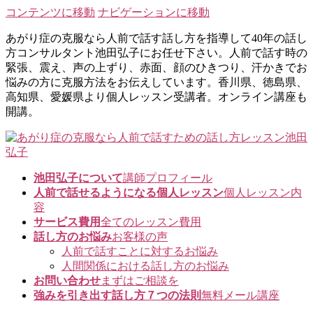
コンテンツに移動
ナビゲーションに移動
あがり症の克服なら人前で話す話し方を指導して40年の話し
方コンサルタント池田弘子にお任せ下さい。人前で話す時の
緊張、震え、声の上ずり、赤面、顔のひきつり、汗かきでお
悩みの方に克服方法をお伝えしています。香川県、徳島県、
高知県、愛媛県より個人レッスン受講者。オンライン講座も
開講。
池田弘子について
講師プロフィール
人前で話せるようになる個人レッスン
個人レッスン内
容
サービス費用
全てのレッスン費用
話し方のお悩み
お客様の声
人前で話すことに対するお悩み
人間関係における話し方のお悩み
お問い合わせ
まずはご相談を
強みを引き出す話し方７つの法則
無料メール講座