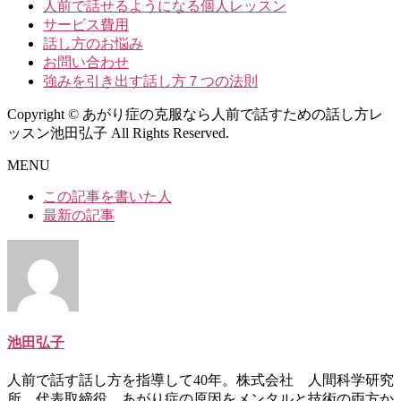
人前で話せるようになる個人レッスン
サービス費用
話し方のお悩み
お問い合わせ
強みを引き出す話し方７つの法則
Copyright © あがり症の克服なら人前で話すための話し方レ
ッスン池田弘子 All Rights Reserved.
MENU
The
この記事を書いた人
following
最新の記事
two
tabs
change
content
below.
池田弘子
人前で話す話し方を指導して40年。株式会社 人間科学研究
所 代表取締役。あがり症の原因をメンタルと技術の両方か