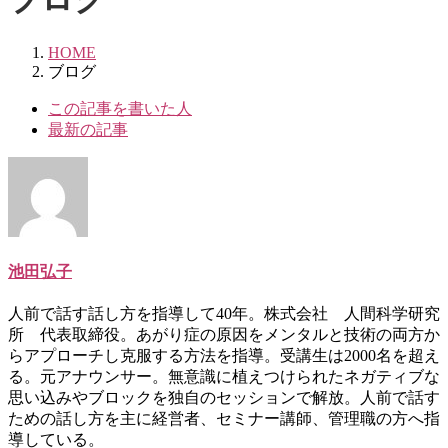
HOME
ブログ
The
この記事を書いた人
following
最新の記事
two
tabs
change
content
below.
池田弘子
人前で話す話し方を指導して40年。株式会社 人間科学研究
所 代表取締役。あがり症の原因をメンタルと技術の両方か
らアプローチし克服する方法を指導。受講生は2000名を超え
る。元アナウンサー。無意識に植えつけられたネガティブな
思い込みやブロックを独自のセッションで解放。人前で話す
ための話し方を主に経営者、セミナー講師、管理職の方へ指
導している。