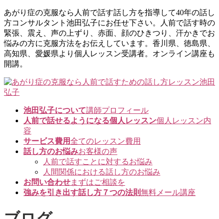
コ
ナ
あがり症の克服なら人前で話す話し方を指導して40年の話し
ン
ビ
方コンサルタント池田弘子にお任せ下さい。人前で話す時の
テ
ゲ
緊張、震え、声の上ずり、赤面、顔のひきつり、汗かきでお
ン
ー
悩みの方に克服方法をお伝えしています。香川県、徳島県、
ツ
シ
高知県、愛媛県より個人レッスン受講者。オンライン講座も
に
ョ
開講。
移
ン
動
に
移
動
池田弘子について
講師プロフィール
人前で話せるようになる個人レッスン
個人レッスン内
容
サービス費用
全てのレッスン費用
話し方のお悩み
お客様の声
人前で話すことに対するお悩み
人間関係における話し方のお悩み
お問い合わせ
まずはご相談を
強みを引き出す話し方７つの法則
無料メール講座
ブログ