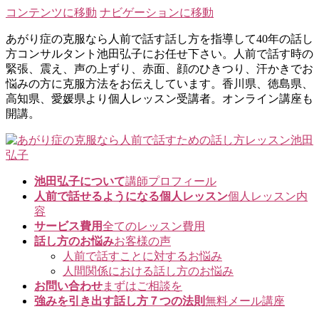
コンテンツに移動
ナビゲーションに移動
あがり症の克服なら人前で話す話し方を指導して40年の話し
方コンサルタント池田弘子にお任せ下さい。人前で話す時の
緊張、震え、声の上ずり、赤面、顔のひきつり、汗かきでお
悩みの方に克服方法をお伝えしています。香川県、徳島県、
高知県、愛媛県より個人レッスン受講者。オンライン講座も
開講。
池田弘子について
講師プロフィール
人前で話せるようになる個人レッスン
個人レッスン内
容
サービス費用
全てのレッスン費用
話し方のお悩み
お客様の声
人前で話すことに対するお悩み
人間関係における話し方のお悩み
お問い合わせ
まずはご相談を
強みを引き出す話し方７つの法則
無料メール講座